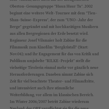
Oberton–Gesangsgruppe "Huun Huur Tu". 2002
beginnt eine weitere Welt–Tournee mit dem "Tien–
Shan–Suisse–Express", der zum "UNO–Jahr der
Berge" gegrün­det und mit hochka­räti­gen Musikern
aus allen Bergregionen der Erde besetzt wird.
Regisseur Josef Vilsmaier holt Zabine für die
Filmmusik zum Kinofilm "Bergkristall" (Start:
Nov.04); und ihr Engagement für das von Kritik und
Publikum umjubelte "RILKE–Projekt" stellt die
vielseitige Tirolerin einmal mehr vor gänzlich neue
Herausforderun­gen. Daneben nimmt Zabine sich
Zeit für viel beachtete Theater– und Film­auf­tritte,
und intensiviert auch ihre stimmliche
Weiterbildung, vor allem im klassischen Bereich.
Im Winter 2006/2007 betritt Zabine wiederum
Neuland: der ORF verpflichtet sie für die neue