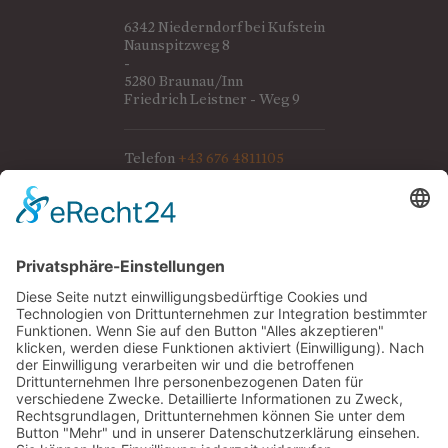
6342 Niederndorf bei Kufstein
Naunspitzweg 8
-
5280 Braunau/Inn
Friedrich Leistner - Weg 9
Telefon
+43 676 4811105
Telefon
+43 676 7931662
ANMELDUNGEN
office@tanzschule-zaglmaier.at
Telefon
+43 676 4811105
Telefon
+43 676 7931662