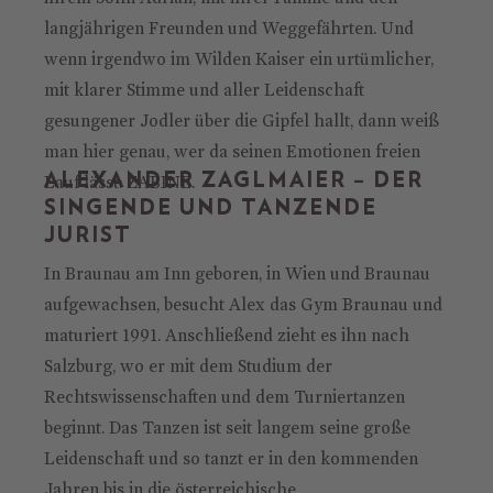
langjährigen Freunden und Weggefährten. Und
wenn irgendwo im Wilden Kaiser ein urtümlicher,
mit klarer Stimme und aller Leidenschaft
gesungener Jodler über die Gipfel hallt, dann weiß
man hier genau, wer da seinen Emotionen freien
ALEXANDER ZAGLMAIER – DER
Lauf lässt: ZABINE.
SINGENDE UND TANZENDE
JURIST
In Braunau am Inn geboren, in Wien und Braunau
aufgewachsen, besucht Alex das Gym Braunau und
maturiert 1991. Anschließend zieht es ihn nach
Salzburg, wo er mit dem Studium der
Rechtswissenschaften und dem Turniertanzen
beginnt. Das Tanzen ist seit langem seine große
Leidenschaft und so tanzt er in den kommenden
Jahren bis in die österreichische