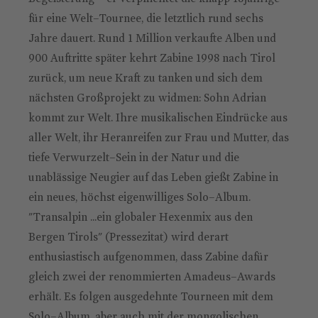
für eine Welt–Tournee, die letztlich rund sechs
Jahre dauert. Rund 1 Million verkaufte Alben und
900 Auftritte später kehrt Zabine 1998 nach Tirol
zurück, um neue Kraft zu tanken und sich dem
nächsten Großprojekt zu widmen: Sohn Adrian
kommt zur Welt. Ihre musikalischen Eindrücke aus
aller Welt, ihr Heranreifen zur Frau und Mutter, das
tiefe Verwurzelt–Sein in der Natur und die
unablässige Neugier auf das Leben gießt Zabine in
ein neues, höchst eigenwilliges Solo–Album.
"Transalpin ...ein globaler Hexenmix aus den
Bergen Tirols" (Pressezitat) wird derart
enthusiastisch aufge­nom­men, dass Zabine dafür
gleich zwei der renommierten Amadeus–Awards
erhält. Es folgen ausgedehnte Tourneen mit dem
Solo–Album, aber auch mit der mongo­lischen