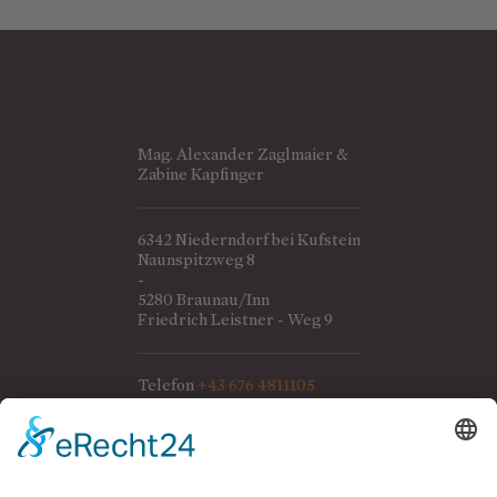
Mag. Alexander Zaglmaier &
Zabine Kapfinger
6342 Niederndorf bei Kufstein
Naunspitzweg 8
-
5280 Braunau/Inn
Friedrich Leistner - Weg 9
Telefon
+43 676 4811105
Telefon
+43 676 7931662